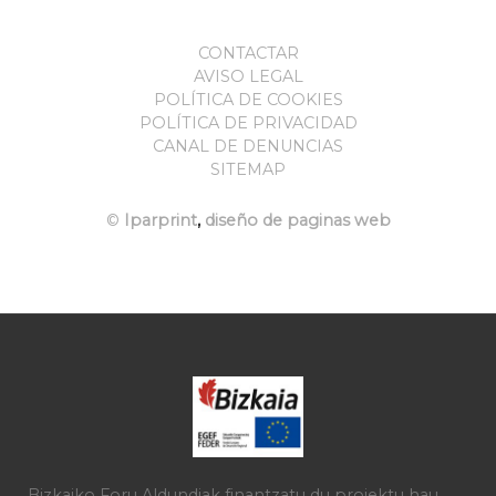
CONTACTAR
AVISO LEGAL
POLÍTICA DE COOKIES
POLÍTICA DE PRIVACIDAD
CANAL DE DENUNCIAS
SITEMAP
©
Iparprint
,
diseño de paginas web
Bizkaiko Foru Aldundiak finantzatu du proiektu hau,