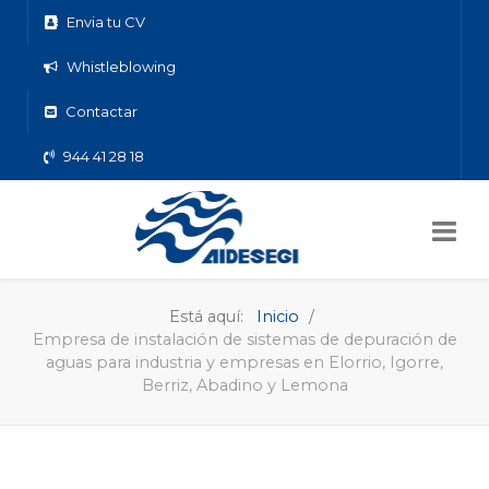
Envia tu CV
Whistleblowing
Contactar
944 41 28 18
Está aquí:
Inicio
Empresa de instalación de sistemas de depuración de
aguas para industria y empresas en Elorrio, Igorre,
Berriz, Abadino y Lemona