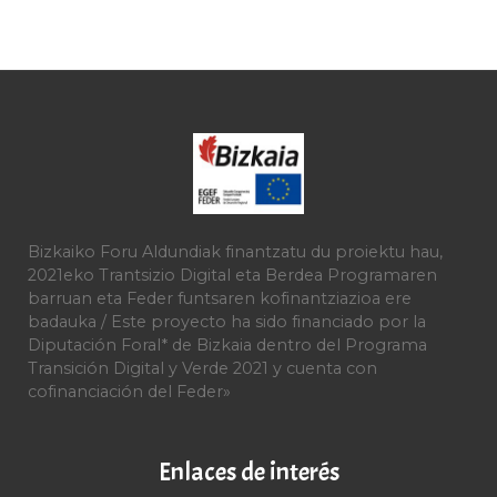
Bizkaiko Foru Aldundiak finantzatu du proiektu hau,
2021eko Trantsizio Digital eta Berdea Programaren
barruan eta Feder funtsaren kofinantziazioa ere
badauka / Este proyecto ha sido financiado por la
Diputación Foral* de Bizkaia dentro del Programa
Transición Digital y Verde 2021 y cuenta con
cofinanciación del Feder»
Enlaces de interés