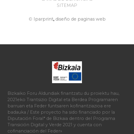
SITEMAP
©
Iparprint
,
diseño de paginas web
Bizkaiko Foru Aldundiak finantzatu du proiektu hau,
2021eko Trantsizio Digital eta Berdea Programaren
barruan eta Feder funtsaren kofinantziazioa ere
badauka / Este proyecto ha sido financiado por la
Diputación Foral* de Bizkaia dentro del Programa
Transición Digital y Verde 2021 y cuenta con
cofinanciación del Feder»