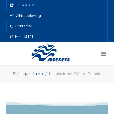
Envia tu CV
Whistleblowing
Contactar
944 41 28 18
Está aquí:
Inicio
Instalaciones PCI en Erandio